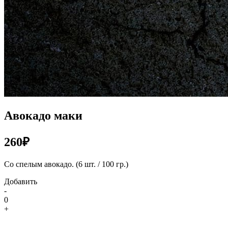
Авокадо маки
260₽
Со спелым авокадо. (6 шт. / 100 гр.)
Добавить
-
0
+