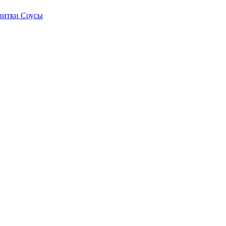
питки
Соусы