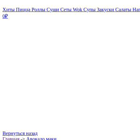
Хиты
Пицца
Роллы
Суши
Сеты
Wok
Супы
Закуски
Салаты
На
0₽
Вернуться назад
Главная
->
Авокадо маки