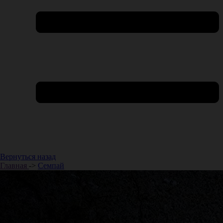
Вернуться назад
Главная
->
Семпай