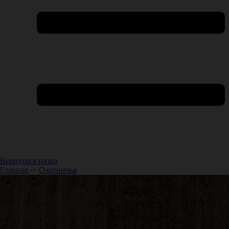
Вернуться назад
Главная
->
Охотничья