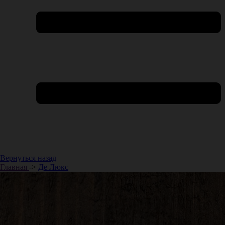
Вернуться назад
Главная
->
Де Люкс