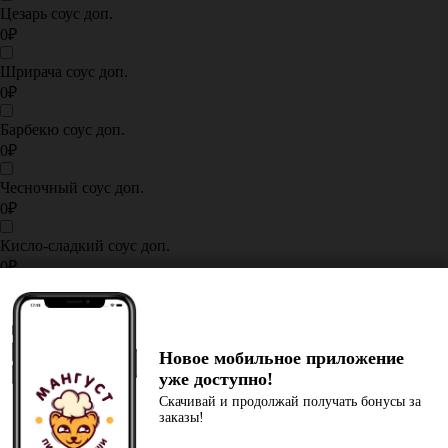
Цезарь соус доп.
0₽
Шрирача соус доп.
0₽
Барбекю соус доп.
0₽
Чесночный соус доп.
0₽
Кисло-сладкий соус доп.
0₽
Спайси соус доп.
0₽
Новое мобильное приложение
Сырный соус доп.
уже доступно!
0₽
Скачивай и продолжай получать бонусы за
заказы!
Гриль соус доп.
0₽